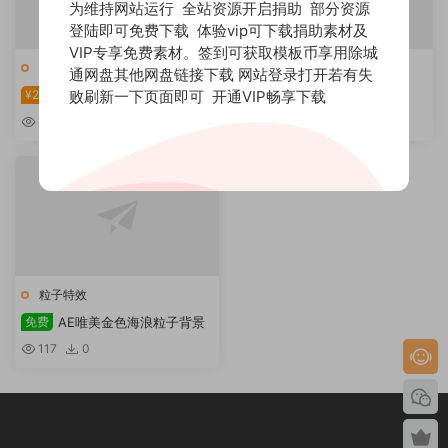
为维持网站运行 全站资源开启捐助 部分资源
登陆即可免费下载 体验vip可下载捐助素材及
VIP专享免费素材。签到可获取模板币享用除城
粒子特效
、
精选
粒子特效
通网盘其他网盘链接下载 网站登录打开若有失
败刷新一下页面即可
开通VIP畅享下载
¥20
蓝色海浪背景AE模板
¥20
AE粒子海浪背景工程
115
0
138
0
粒子特效
免费
AE唯美金色海浪粒子背景
117
0