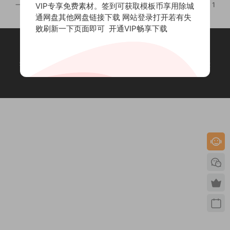
一等奖：包年VIP x 1 二等奖：包季VIP x 1 三等奖：体验VIP x 1
VIP专享免费素材。签到可获取模板币享用除城
通网盘其他网盘链接下载 网站登录打开若有失
败刷新一下页面即可
开通VIP畅享下载
站内资源均收集于网络，若侵犯了您的合法权益，请联系我们删除！
赣
ICP备2023003423号