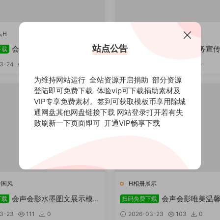
头H
H商务宣传
站点公告
会声会影红色文字片头展示
会声会影商务宣
下载
扫码免费下载
3-24
99
0
2026-03-24
127
0
为维持网站运行 全站资源开启捐助 部分资源
登陆即可免费下载 体验vip可下载捐助素材及
VIP专享免费素材。签到可获取模板币享用除城
通网盘其他网盘链接下载 网站登录打开若有失
败刷新一下页面即可
开通VIP畅享下载
中国风
H相册展示
会声会影水墨图文展示模板
会声会影唯美温
下载
扫码免费下载
模板免费下载
3-23
111
0
2026-03-23
103
0