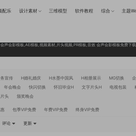
频配乐
设计素材
三维模型
软件教程
综合
主题Wo
会声会影模板
会声会影模板,AE模板,视频素材,片头视频,PR模板,音效 会声会影模板免费下载
商务宣传
H婚礼婚庆
H水墨中国风
H相册展示
MG切换
年会晚会
快闪切换
怀旧毕业H
文字片头H
电视包装
撼片头
颁奖晚会
优惠
包季VIP免费
年费VIP免费
终身VIP免费
评论
更新