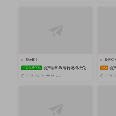
视差图文
快闪切
会声会影温馨转场模板免费
会
扫码免费下载
¥20
下载
2026-03-22
56
0
2026-0