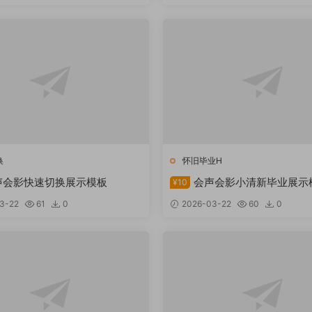
换
怀旧毕业H
声会影快速切换展示模板
会声会影小清新毕业展示
¥10
3-22
61
0
2026-03-22
60
0