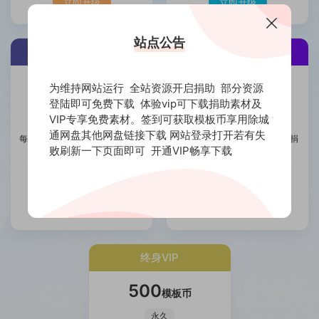
立即升级
立即升级
站点公告
包季VIP
包年VIP
100
200
为维持网站运行 全站资源开启捐助 部分资源
模板币
模板币
登陆即可免费下载 体验vip可下载捐助素材及
3个月
12个月
VIP专享免费素材。签到可获取模板币享用除城
通网盘其他网盘链接下载 网站登录打开若有失
每天vip资源80次免费下载，捐助
每天vip资源120次免费下载，捐
败刷新一下页面即可
开通VIP畅享下载
资源无限制下载
助资源无限制下载
部分资源折扣
部分资源折扣
立即升级
立即升级
终身VIP
500
模板币
永久