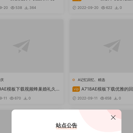
期资源站freehpcg下载
Videohiv下载久爱后期资源站fr
9-20
538
364
2022-09-20
622
0
下载
婚庆
A记忆回忆
、
精选
19AE模板下载视频蜂巢婚礼久爱
A718AE模板下载优雅的
vip
freehpcg下载
后期资源站freehpcg下载
9-11
670
0
2022-09-11
658
0
站点公告