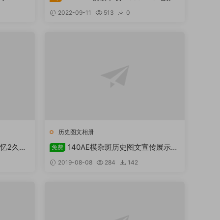
eehpcg
动作预告片久爱后期资源站freehpcg下
2022-09-11
513
0
载
历史图文相册
回忆2久爱
140AE模杂斑历史图文宣传展示模
免费
板
2019-08-08
284
142