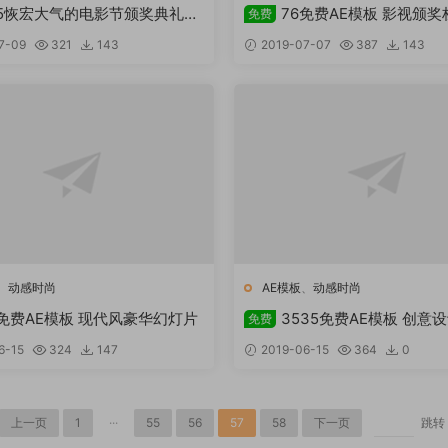
95恢宏大气的电影节颁奖典礼包
76免费AE模板 影视颁
免费
E模板
7-09
321
143
2019-07-07
387
143
、
动感时尚
AE模板
、
动感时尚
6免费AE模板 现代风豪华幻灯片
3535免费AE模板 创意
免费
6-15
324
147
2019-06-15
364
0
上一页
1
···
55
56
57
58
下一页
跳转