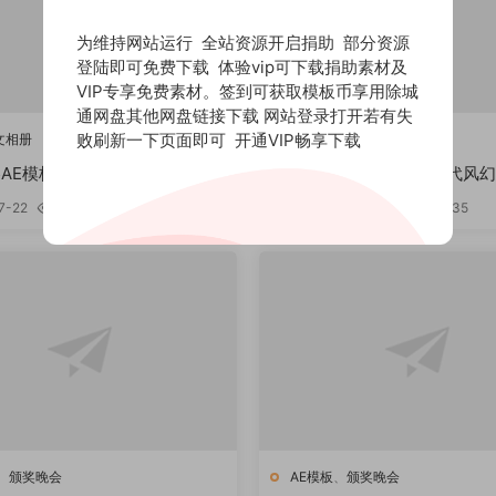
为维持网站运行 全站资源开启捐助 部分资源
登陆即可免费下载 体验vip可下载捐助素材及
VIP专享免费素材。签到可获取模板币享用除城
通网盘其他网盘链接下载 网站登录打开若有失
败刷新一下页面即可
开通VIP畅享下载
文相册
AE模板
、
动感时尚
25AE模板 历史变迁幻灯片
113免费AE模板 现代风
免费
Timeline
7-22
813
141
2019-07-19
363
135
、
颁奖晚会
AE模板
、
颁奖晚会