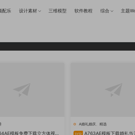
频配乐
设计素材
三维模型
软件教程
综合
主题Wo
AE素材下载
册
A婚礼婚庆
、
精选
764AE模板免费下载立方体视频
A763AE模板下载婚礼当
svip