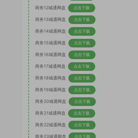
商务12城通网盘
点击下载
商务13城通网盘
点击下载
商务14城通网盘
点击下载
商务15城通网盘
点击下载
商务16城通网盘
点击下载
商务17城通网盘
点击下载
商务18城通网盘
点击下载
商务19城通网盘
点击下载
商务20城通网盘
点击下载
商务21城通网盘
点击下载
商务22城通网盘
点击下载
商务23城通网盘
点击下载