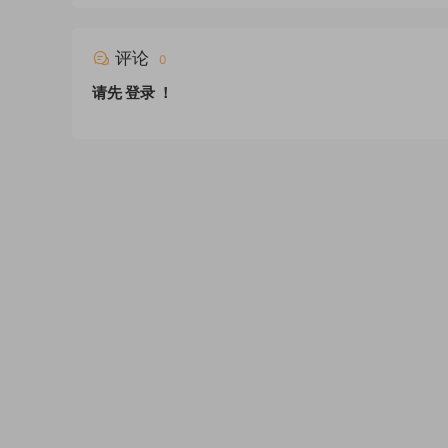
评论
0
请先
登录
！