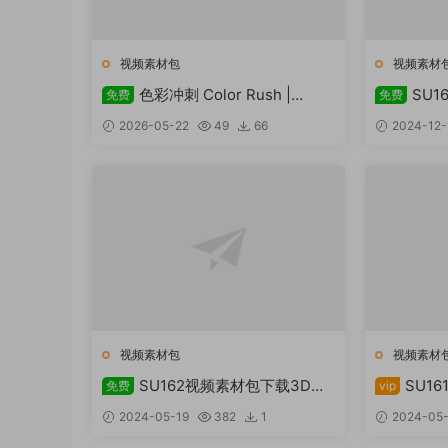
视频素材包
视频素材
色彩冲刺 Color Rush |
SU1
免费
免费
VideoHive 21797269
– 动态图形
2026-05-22
49
66
2024-12-
视频素材包
视频素材
SU162视频素材包下载3D条
SU1
免费
vip
纹背景
包
2024-05-19
382
1
2024-05