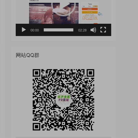
器
00:00
02:28
网站QQ群