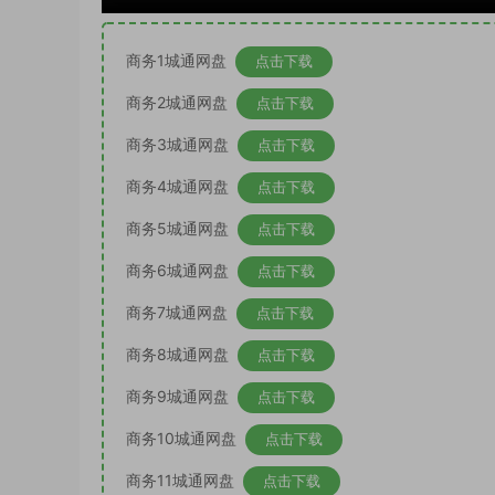
商务1城通网盘
点击下载
商务2城通网盘
点击下载
商务3城通网盘
点击下载
商务4城通网盘
点击下载
商务5城通网盘
点击下载
商务6城通网盘
点击下载
商务7城通网盘
点击下载
商务8城通网盘
点击下载
商务9城通网盘
点击下载
商务10城通网盘
点击下载
商务11城通网盘
点击下载