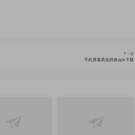
下一篇
手机屏幕美化特效apk下载