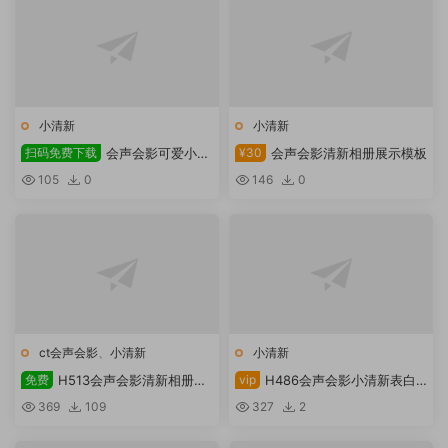
小清新
小清新
扫码免费下载
会声会影可爱小清
¥30
会声会影清新相册展示模板
新模板免费下载
105
0
146
0
ct会声会影
、
小清新
小清新
免费
H513会声会影清新相册展
vip
H486会声会影小清新表白
示模板
相册展示
369
109
327
2