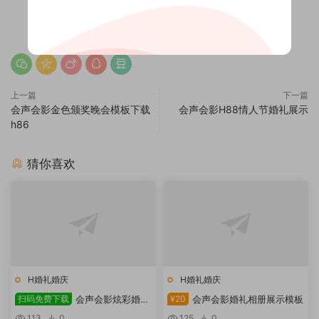
赏
0
0
上一篇
下一篇
会声会影金色颁奖晚会模板下载
会声会影H88情人节婚礼展示
h86
猜你喜欢
H婚礼婚庆
H婚礼婚庆
扫码免费下载
会声会影炫彩婚礼
¥20
会声会影婚礼相册展示模板
模板展示
113
0
125
0