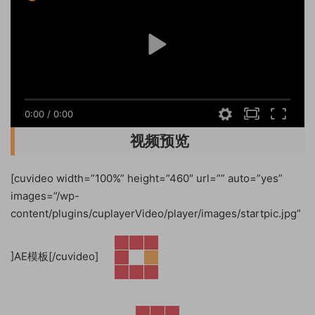
0:00
/
0:00
视频预览
[cuvideo width=”100%” height=”460″ url=”” auto=”yes”
images=”/wp-
content/plugins/cuplayerVideo/player/images/startpic.jpg”
]AE模板[/cuvideo]