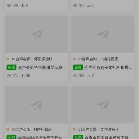
板免费下载
费下载
199
0
187
0
ct会声会影
、
怀旧毕业H
ct会声会影
、
H婚礼婚庆
免费
会声会影毕业相册展示模
免费
会声会影粒子婚礼相册展
板
示
174
99
186
0
ct会声会影
、
H婚礼婚庆
ct会声会影
、
文字片头H
免费
会声会影模板免费下载钻
免费
会声会影字幕条模板下载