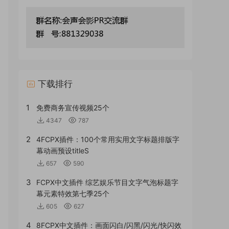
下载排行
1
免费商务宣传视频25个
4347
787
2
4FCPX插件：100个常用实用文字标题排版字
幕动画预设titleS
657
590
3
FCPX中文插件 综艺娱乐节目文字气泡标题字
幕元素特效第七季25个
605
627
4
8FCPX中文插件：画面闪白/闪黑/闪光/快闪效