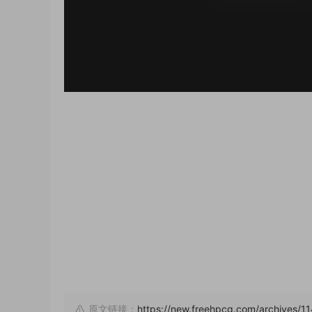
原文链接：
https://new.freehpcg.com/archives/1