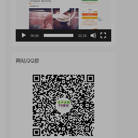
放
器
00:00
02:28
网站QQ群