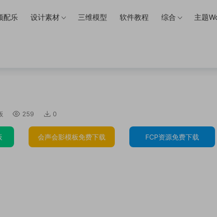
频配乐
设计素材
三维模型
软件教程
综合
主题Wo
板
259
0
板
会声会影模板免费下载
FCP资源免费下载