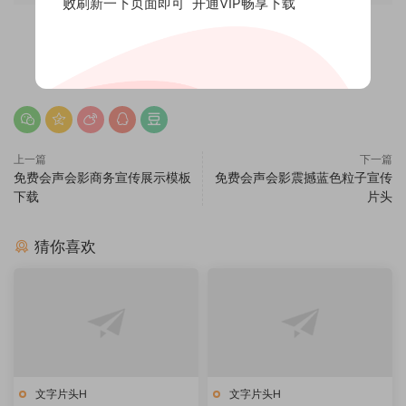
败刷新一下页面即可
开通VIP畅享下载
赏
0
0
上一篇
下一篇
免费会声会影商务宣传展示模板
免费会声会影震撼蓝色粒子宣传
下载
片头
猜你喜欢
文字片头H
文字片头H