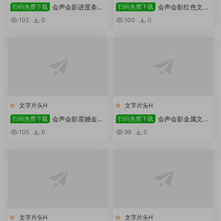
扫码免费下载
会声会影进度条模
扫码免费下载
会声会影红色文字
板免费下载
片头展示模板
102
0
100
0
文字片头H
文字片头H
扫码免费下载
会声会影震撼金色
扫码免费下载
会声会影金属文字
文字片头模板
片头模板
105
0
99
0
文字片头H
文字片头H