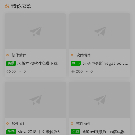
猜你喜欢
软件插件
软件插件
免费
老版本PS软件免费下载
¥0.5
pr 会声会影 vegas edius
通用三维插件boris red 5.5.3
50
0
200
0
.1481下载
软件插件
软件插件
免费
Maya2018 中文破解版64
免费
通道avi视频Edius解码器下