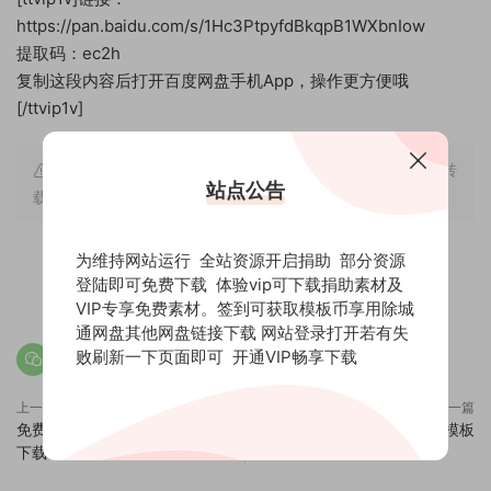
https://pan.baidu.com/s/1Hc3PtpyfdBkqpB1WXbnIow
提取码：ec2h
复制这段内容后打开百度网盘手机App，操作更方便哦
[/ttvip1v]
原文链接：
https://new.freehpcg.com/archives/1365
，转
站点公告
载请注明出处。
为维持网站运行 全站资源开启捐助 部分资源
赏
登陆即可免费下载 体验vip可下载捐助素材及
0
0
VIP专享免费素材。签到可获取模板币享用除城
通网盘其他网盘链接下载 网站登录打开若有失
败刷新一下页面即可
开通VIP畅享下载
上一篇
下一篇
免费edius震撼文字片头展示模板
eidus唯美玻璃写真展示模板
下载