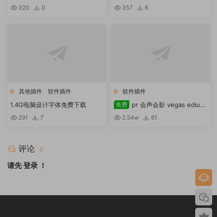
位含注册机 maya2018软件安装
载
320
0
357
6
其他插件
、
软件插件
软件插件
1.4G电脑设计字体免费下载
免费
pr 会声会影 vegas edius
通用三维插件boris red 5.5.2下
291
7
2.54w
61
载
评论
0
请先
登录
！