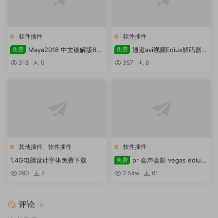
软件插件
软件插件
免费
Maya2018 中文破解版64
免费
通道avi视频Edius解码器下
位含注册机 maya2018软件安装
载
318
0
357
6
其他插件
、
软件插件
软件插件
1.4G电脑设计字体免费下载
免费
pr 会声会影 vegas edius
通用三维插件boris red 5.5.2下
290
7
2.54w
61
载
评论
0