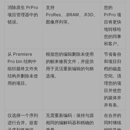
消除原生 PrPro
支持
您的
项目管理器中的
ProRes、.BRAW、.R3D、
PrPro 项
错误。
图像序列等。
目将更快
地转移给
您的同事
和客户。
从 Premiere
根据您的编辑删除未使用
节省备份
Pro bin 结构中
的帧来修剪文件，并提供
和项目归
组织最终文件夹
用于灵活重新编辑的句柄
档的磁盘
结构并删除未使
选项。
空间。清
用的项目。
理您的项
目并使您
的媒体井
井有条。
仅选择一个序列
无需重新编码：保持与源
在合并的
进行合并。嵌套
相同的编解码器和精确的
同时继续
子序列将被保
质量。
编辑其他