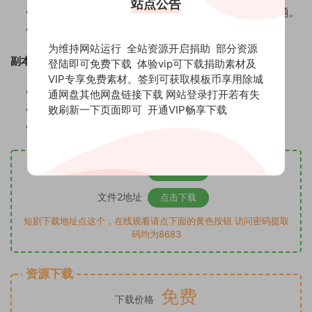
站点公告
自动检查和控制新修剪的媒体和新项目，以防出现问题。
流程结束时生成完整报告。
为维持网站运行 全站资源开启捐助 部分资源
副本支持的元素：
登陆即可免费下载 体验vip可下载捐助素材及
VIP专享免费素材。签到可获取模板币享用除城
合并剪辑
通网盘其他网盘链接下载 网站登录打开若有失
败刷新一下页面即可
开通VIP畅享下载
AE图形
AE动态链接合成
文件1地址
点击下载
文件2地址
点击下载
短剧下载地址点这个，在线观看请点下面的黄色按钮 访问密码提取
码均为8683
资源下载
免费
下载价格