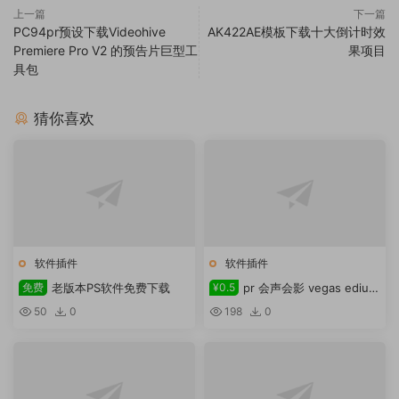
上一篇
下一篇
PC94pr预设下载Videohive
AK422AE模板下载十大倒计时效
Premiere Pro V2 的预告片巨型工
果项目
具包
猜你喜欢
软件插件
软件插件
免费
老版本PS软件免费下载
¥0.5
pr 会声会影 vegas edius
通用三维插件boris red 5.5.3
50
0
198
0
.1481下载