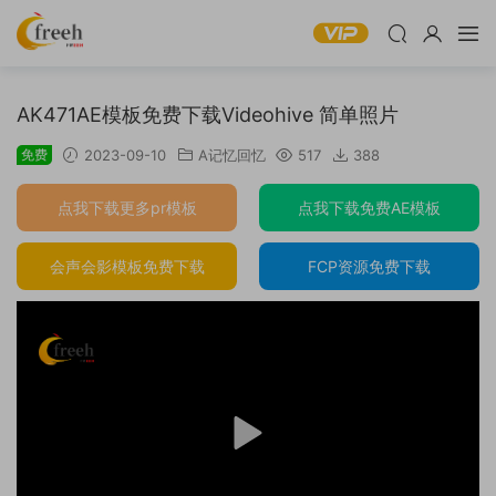
AK471AE模板免费下载Videohive 简单照片
免费
2023-09-10
A记忆回忆
517
388
点我下载更多pr模板
点我下载免费AE模板
会声会影模板免费下载
FCP资源免费下载