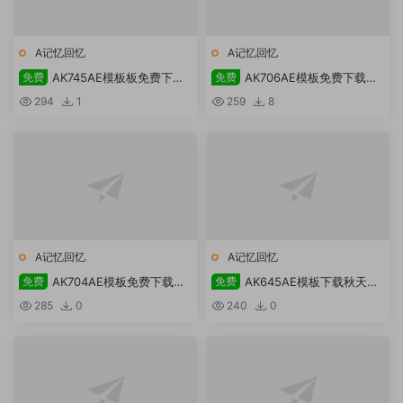
A记忆回忆
A记忆回忆
免费
AK745AE模板板免费下载
免费
AK706AE模板免费下载回
The Memories – 电影幻灯片
忆照片幻灯片
294
1
259
8
A记忆回忆
A记忆回忆
免费
AK704AE模板免费下载
免费
AK645AE模板下载秋天的
Videohive – 照片幻灯片
回忆幻灯片
285
0
240
0