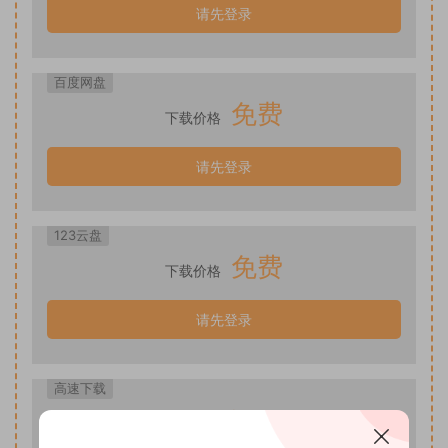
请先登录
百度网盘
免费
下载价格
请先登录
123云盘
免费
下载价格
请先登录
高速下载
2
下载价格
模板币