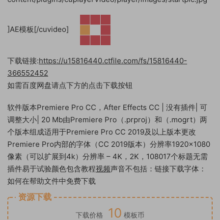
]AE模板[/cuvideo]
下载链接:
https://u15816440.ctfile.com/fs/15816440-
366552452
如需百度网盘请点下方的点击下载按钮
软件版本Premiere Pro CC，After Effects CC | 没有插件| 可
调整大小| 20 Mb由Premiere Pro（.prproj）和（.mogrt）两
个版本组成适用于Premiere Pro CC 2019及以上版本更改
Premiere Pro内部的字体（CC 2019版本）分辨率1920×1080
像素（可以扩展到4k）分辨率 – 4K，2K，108017个标题无需
插件易于试验颜色包含教程
视频
声音不包括：链接下载字体：
如何在帮助文件中免费下载
资源下载
10
下载价格
模板币