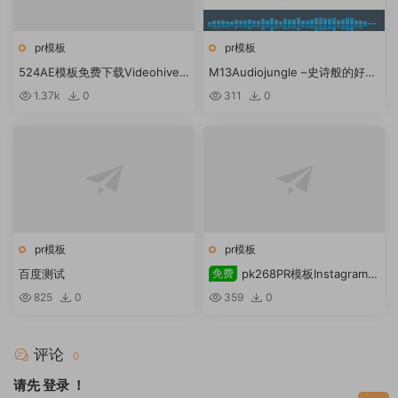
pr模板
pr模板
524AE模板免费下载Videohive
M13Audiojungle –史诗般的好莱
现代时尚开瓶器
坞下划线
1.37k
0
311
0
pr模板
pr模板
百度测试
免费
pk268PR模板Instagram故
事手绘2-Instagram Stories
825
0
359
0
Hand Drawn 2
评论
0
请先
登录
！