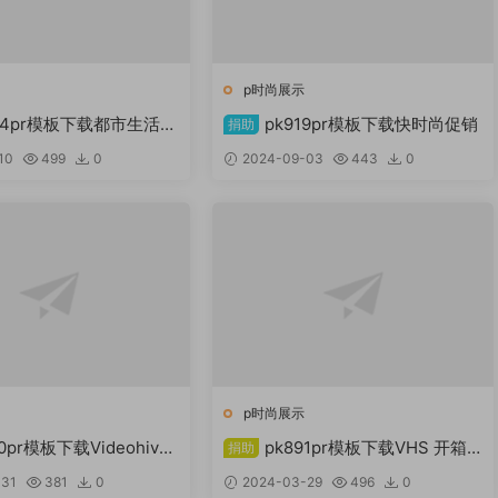
示
p时尚展示
924pr模板下载都市生活
pk919pr模板下载快时尚促销
捐助
e Pro） Videohive
10
499
0
2024-09-03
443
0
示
p时尚展示
10pr模板下载Videohive
pk891pr模板下载VHS 开箱
捐助
1 Indigo – 时尚开场白
器
-31
381
0
2024-03-29
496
0