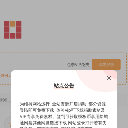
包季VIP免费
请先登录
可以了 提取码均为8683 售后有问题联系qq3537195053
站点公告
1099
，转载请注明出处。
为维持网站运行 全站资源开启捐助 部分资源
登陆即可免费下载 体验vip可下载捐助素材及
VIP专享免费素材。签到可获取模板币享用除城
通网盘其他网盘链接下载 网站登录打开若有失
赏
0