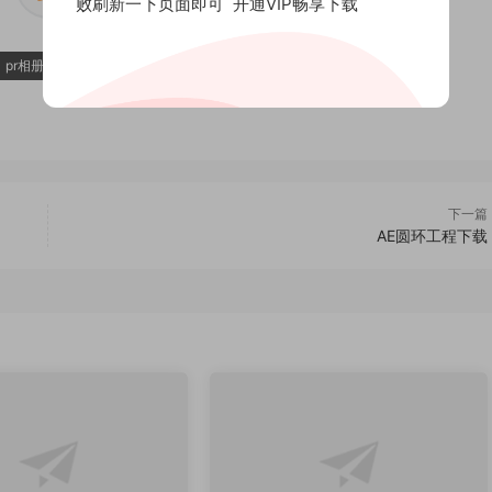
败刷新一下页面即可
开通VIP畅享下载
pr相册展示
下一篇
AE圆环工程下载