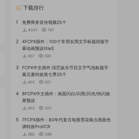
下载排行
1
免费商务宣传视频25个
4347
787
2
4FCPX插件：100个常用实用文字标题排版字
幕动画预设titleS
657
590
3
FCPX中文插件 综艺娱乐节目文字气泡标题字
幕元素特效第七季25个
605
627
4
8FCPX中文插件：画面闪白/闪黑/闪光/快闪效
果预设
602
307
5
7FCPX插件：80年代复古电视雪花噪点画面色
调特效ProVCR
580
399