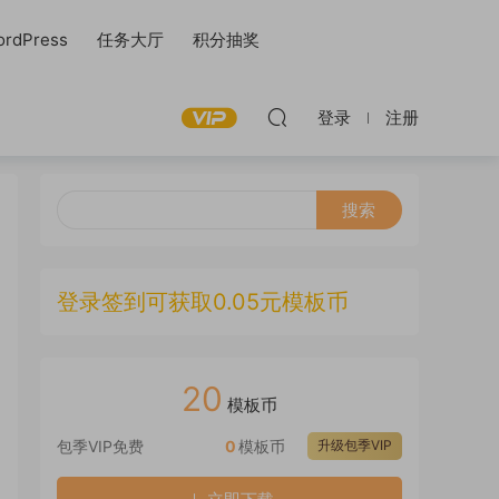
rdPress
任务大厅
积分抽奖
登录
注册
登录签到可获取0.05元模板币
20
模板币
包季VIP免费
0
模板币
升级包季VIP