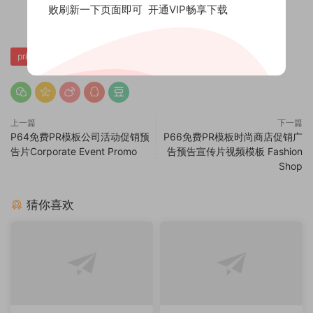
赏
败刷新一下页面即可
开通VIP畅享下载
0
0
pr模板
标题预设
上一篇
下一篇
P64免费PR模板公司活动促销预
P66免费PR模板时尚商店促销广
告片Corporate Event Promo
告预告宣传片视频模板 Fashion
Shop
猜你喜欢