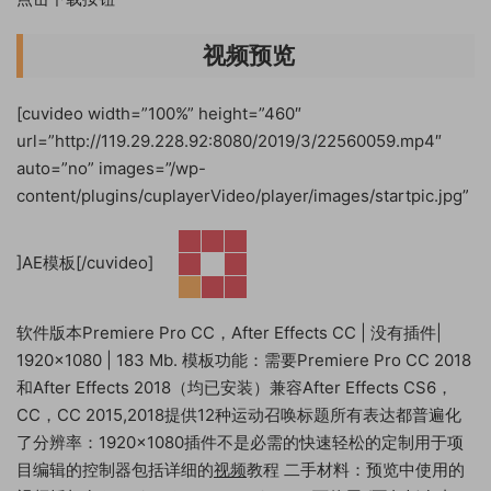
视频预览
[cuvideo width=”100%” height=”460″
url=”http://119.29.228.92:8080/2019/3/22560059.mp4″
auto=”no” images=”/wp-
content/plugins/cuplayerVideo/player/images/startpic.jpg”
]AE模板[/cuvideo]
软件版本Premiere Pro CC，After Effects CC | 没有插件|
1920×1080 | 183 Mb. 模板功能：需要Premiere Pro CC 2018
和After Effects 2018（均已安装）兼容After Effects CS6，
CC，CC 2015,2018提供12种运动召唤标题所有表达都普遍化
了分辨率：1920×1080插件不是必需的快速轻松的定制用于项
目编辑的控制器包括详细的
视频
教程 二手材料：预览中使用的