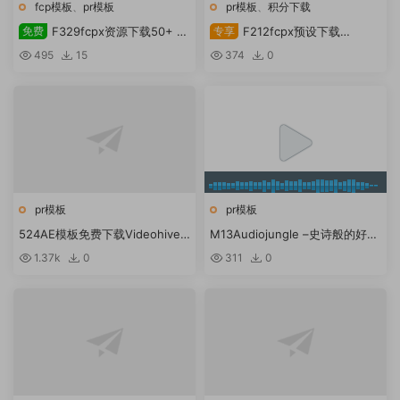
fcp模板
、
pr模板
pr模板
、
积分下载
免费
F329fcpx资源下载50+ 弹
专享
F212fcpx预设下载
跳文本动画
VideoHive Flash FX 包
495
15
374
0
pr模板
pr模板
524AE模板免费下载Videohive
M13Audiojungle –史诗般的好莱
现代时尚开瓶器
坞下划线
1.37k
0
311
0