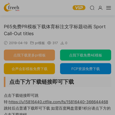
P65免费PR模板下载体育标注文字标题动画 Sport
Call-Out titles
2019-04-19
pr模板
317
0
点我下载更多pr模板
点我下载免费AE模板
会声会影模板免费下载
FCP资源免费下载
点击下方下载链接即可下载
点击下载链接即可跳
转:
https://u15816440.ctfile.com/fs/15816440-366644468
跳转后点普通下载即可下载 如需百度网盘需要1积分请点下方的
点击下载按钮