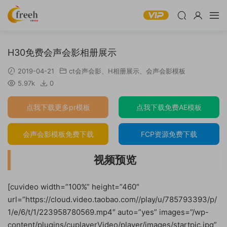
H30免费会声会影相册展示
2019-04-21
ct会声会影
、
H相册展示
、
会声会影模板
5.97k
0
点我下载更多pr模板
点我下载免费AE模板
会声会影模板免费下载
FCP资源免费下载
视频预览
[cuvideo width=”100%” height=”460″
url=”https://cloud.video.taobao.com//play/u/785793393/p/
1/e/6/t/1/223958780569.mp4″ auto=”yes” images=”/wp-
content/plugins/cuplayerVideo/player/images/startpic.jpg”