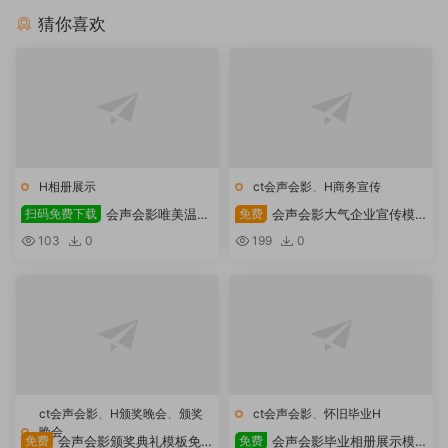
猜你喜欢
H相册展示
ct会声会影
、
H商务宣传
扫码免费下载
会声会影唯美温馨
免费
会声会影大气企业宣传模
格子转场模板免费下载
板免费下载
103
0
199
0
ct会声会影
、
H颁奖晚会
、
颁奖
ct会声会影
、
怀旧毕业H
晚会
免费
会声会影颁奖典礼模板免
免费
会声会影毕业相册展示模