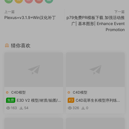
上一篇
下一篇
Plexus+v3.1.9+Win汉化补丁
p79免费PR模板下载 加强活动推
广| 基本图形| Enhance Event
Promotion
猜你喜欢
C4D模型
C4D模型
免费
E3D V2 模型/材质/贴图/
¥3
C4D花草生长模型序列练习
灯光包Video Copilot – Motion
文件
163
54
326
0
Design 2, Backlight, Pro
Shaders 2 （Mac/Win）