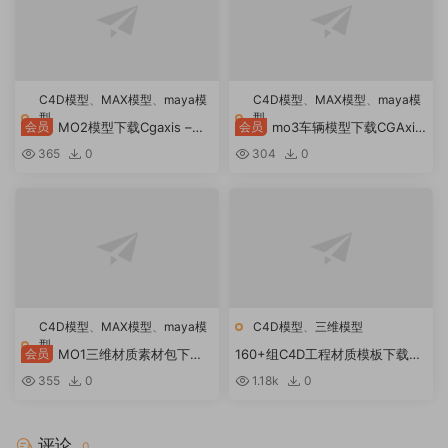
C4D模型
、
MAX模型
、
maya模
C4D模型
、
MAX模型
、
maya模
型
型
会员
MO2模型下载Cgaxis –
会员
mo3车辆模型下载CGAxis
Unity Collection 的食品 3d 模型
车辆第 1 卷
365
0
304
0
C4D模型
、
MAX模型
、
maya模
C4D模型
、
三维模型
型
会员
MO1三维材质素材包下载
160+组C4D工程材质模板下载
Hdri Hub – HDR 全包
160+ Cinema 4D (c4d)
355
0
1.18k
0
Materials
评论
0