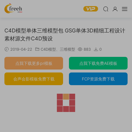
C4D模型单体三维模型包 GSG单体3D精细工程设计
素材源文件C4D预设
2019-04-22
C4D模型
、
三维模型
883
0
点我下载更多pr模板
点我下载免费AE模板
会声会影模板免费下载
FCP资源免费下载