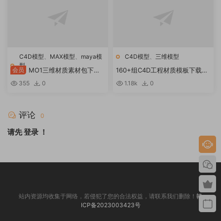
C4D模型
、
MAX模型
、
maya模
C4D模型
、
三维模型
型
会员
MO1三维材质素材包下载
160+组C4D工程材质模板下载
Hdri Hub – HDR 全包
160+ Cinema 4D (c4d)
355
0
1.18k
0
Materials
评论
0
请先
登录
！
站内资源均收集于网络，若侵犯了您的合法权益，请联系我们删除！
赣
ICP备2023003423号