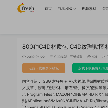
首页
视频模板
视频素材
音
当前位置：
首页
三维模型
C4D模型
正文
800种C4D材质包 C4D纹理
2019-04-22
C4D模型
、
三维模型
401
2
点我下载更多pr模板
点我下载免费AE模
内容介绍： GSG 灰猩猩＋ AK大神纹理贴图材
／皮革，玻璃 /透明/冰，磨石/砖。橡胶/塑料等等,石
: \ Program Files \ MAxON \CINEMA 4D RIX
到/APplicationS/MAx0N/CINEMA 4D Rlx/lib
) Cinema 4D R16 ( win & mac ) Cinema 4D R17 