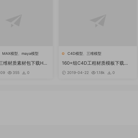
、
MAX模型
、
maya模型
C4D模型
、
三维模型
1三维材质素材包下载Hdri
160+组C4D工程材质模板下载
DR 全包
160+ Cinema 4D (c4d) Materials
-09
355
0
2019-04-22
1.18k
0