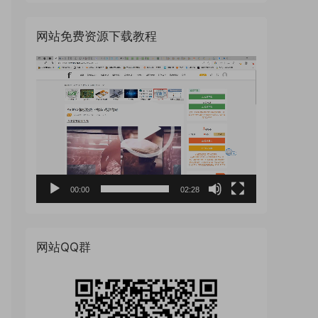
网站免费资源下载教程
视
频
播
放
器
00:00
02:28
网站QQ群