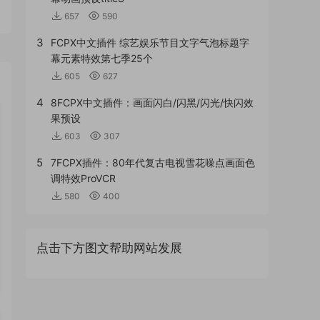
657
590
3
FCPX中文插件 综艺娱乐节目文字气泡标题字
幕元素特效第七季25个
605
627
4
8FCPX中文插件：画面闪白/闪黑/闪光/快闪效
果预设
603
307
5
7FCPX插件：80年代复古电视雪花噪点画面色
调特效ProVCR
580
400
点击下方图文帮助网站发展