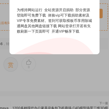
为维持网站运行 全站资源开启捐助 部分资源
VIP免费
请先登录
登陆即可免费下载 体验vip可下载捐助素材及
VIP专享免费素材。签到可获取模板币享用除城
后有问题联系qq3537195053
通网盘其他网盘链接下载 网站登录打开若有失
败刷新一下页面即可
开通VIP畅享下载
66
，转载请注明出处。
赏
0
下一篇
aya
1200多种现代办公家具设备包飞机商场 C4D模型场景三维3D模