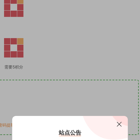
需要5积分
码提取码均为8683
站点公告