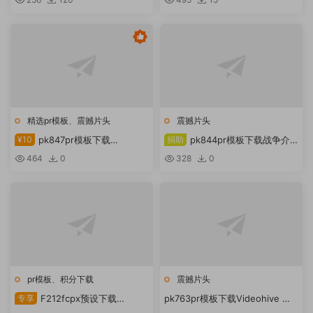
精选pr模板
、
震撼片头
震撼片头
¥10
pk847pr模板下载
捐助
pk844pr模板下载战争介
Videohive Broken Glass Epic
绍 Premiere Pro 模板
464
0
328
0
Trailer Premiere Pro 模板
pr模板
、
积分下载
震撼片头
专享
F212fcpx预设下载
pk763pr模板下载Videohive 电
VideoHive Flash FX 包
影预告片久爱后期资源站