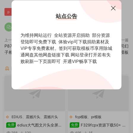
p
PR
插件
站点公告
为维持网站运行 全站资源开启捐助 部分资源
上一篇
下一篇
登陆即可免费下载 体验vip可下载捐助素材及
P87免费PR模板婚礼故事婚庆电
P89免费PR模板下载 豪华公司幻
VIP专享免费素材。签到可获取模板币享用除城
子相册视频模板
灯片电子相册模板
通网盘其他网盘链接下载 网站登录打开若有失
败刷新一下页面即可
开通VIP畅享下载
猜你喜欢
EDIUS
、
震撼片头
、
震撼片头
fcp模板
、
pr模板
免费
edius大气图文片头全屏大
免费
F329fcpx资源下载50+ 弹
图片视频宣传模板
跳文本动画
256
120
495
15