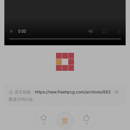
原文链接：
https://new.freehpcg.com/archives/662
，转
载请注明出处。
赏
0
0