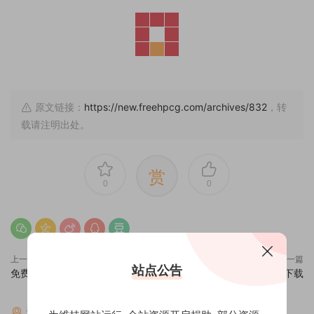
原文链接：
https://new.freehpcg.com/archives/832
，转
载请注明出处。
赏
0
0
上一篇
下一篇
站点公告
免费好看的名片下载
免费好看的名片M10下载
猜你喜欢