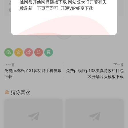
通网盘其他网盘链接下载 网站登录打开若有失
原文链接：
https://new.freehpcg.com/archives/978
，转
败刷新一下页面即可
开通VIP畅享下载
载请注明出处。
赏
0
0
上一篇
下一篇
免费pr模板p131多功能手机屏幕
免费pr模板p133失真特效栏目包
下载
装开场片头模板下载
猜你喜欢