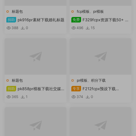
标题包
fcp模板
、
pr模板
捐助
pk916pr素材下载婚礼标题
免费
F329fcpx资源下载50+ 弹
跳文本动画
388
0
496
15
标题包
pr模板
、
积分下载
捐助
pk858pr模板下载社交媒
专享
F212fcpx预设下载
体下三分之一
VideoHive Flash FX 包
365
1
374
0