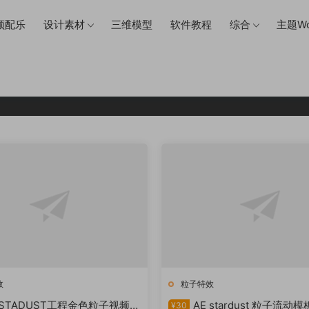
频配乐
设计素材
三维模型
软件教程
综合
主题Wo
粒子特效
效
粒子特效
 STADUST工程金色粒子视频背
AE stardust 粒子流动模
¥30