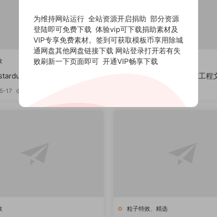
为维持网站运行 全站资源开启捐助 部分资源
登陆即可免费下载 体验vip可下载捐助素材及
VIP专享免费素材。签到可获取模板币享用除城
通网盘其他网盘链接下载 网站登录打开若有失
败刷新一下页面即可
开通VIP畅享下载
效
粒子特效
 stardust 粒子流体工程模板
AE stardust
扫码免费下载
粒子海浪
5-17
47
0
2026-05-06
42
0
效
粒子特效
、
精选