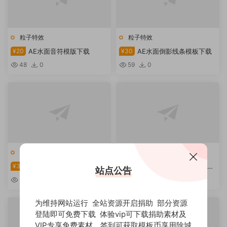
粒子特效
粒子特效
¥20
AE水面音符模版下载
¥30
AE水面倒影线条模板下载
48
0
59
0
粒子特效
粒子特效
¥30
AE STARDUST工程音符线
¥30
AE stardust工程模板水面
站点公告
条模板下载
音符
59
0
46
0
为维持网站运行 全站资源开启捐助 部分资源
登陆即可免费下载 体验vip可下载捐助素材及
VIP专享免费素材。签到可获取模板币享用除城