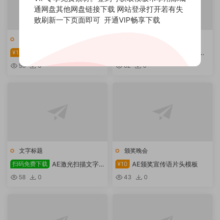
通网盘其他网盘链接下载 网站登录打开若有失
败刷新一下页面即可
开通VIP畅享下载
文字标题
粒子特效
¥10
AE歌词字幕模板下载
¥30
AE层次感粒子星空视频模
板
56
0
62
0
文字标题
颁奖晚会
扫码免费下载
AE激光扫描文字
¥10
AE颁奖宣传语片头模板
效果模板
58
0
43
0