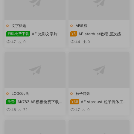
文字标题
AE教程
扫码免费下载
AE 光影文字片头
¥5
AE stardust教程 层次感粒
模板免费下载
子制作
47
0
44
0
LOGO片头
粒子特效
免费
AK782 AE模板免费下载
¥35
AE stardust 粒子流体工程
War Fire Logo – Videohive
模板
48
72
47
0
Download