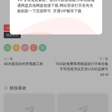
通网盘其他网盘链接下载 网站登录打开若有失
赏
败刷新一下页面即可
开通VIP畅享下载
0
0
AE模板下载
AE模板免费下载
AE素材下载
线条粒子
线条音符
上一篇
下一篇
AE水面流动光带视频工程
500款免费商用精选设计字体合集
手写毛笔书法艺术LOGO品牌可
ps ai
猜你喜欢