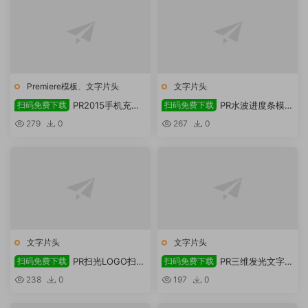
Premiere模板
、
文字片头
文字片头
扫码免费下载
PR2015手机充电
扫码免费下载
PR水波进度条模板
特效模板下载
下载
279
0
267
0
文字片头
文字片头
扫码免费下载
PR扫光LOGO扫码
扫码免费下载
PR三维发光文字模
签到免费下载
板扫码下载
238
0
197
0