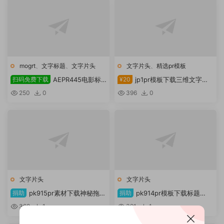
mogrt
、
文字标题
、
文字片头
文字片头
、
精选pr模板
扫码免费下载
AEPR445电影标
¥20
jp1pr模板下载三维文字片
题 |VideoHive 21774333
头展示
250
0
396
0
文字片头
文字片头
捐助
pk915pr素材下载神秘拖车
捐助
pk914pr模板下载标题
V2
Animator – Vintage 画笔
388
1
391
1