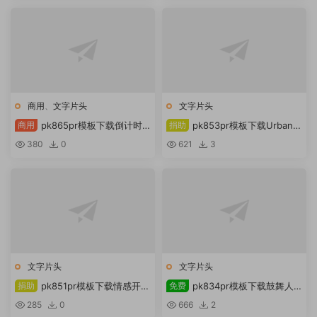
商用
、
文字片头
文字片头
商用
pk865pr模板下载倒计时
捐助
pk853pr模板下载Urban
片头
BreezeUrban Op Premiere Pro
380
0
621
3
模板
文字片头
文字片头
捐助
pk851pr模板下载情感开场
免费
pk834pr模板下载鼓舞人
白Premiere Pro 模板
心的开场白
285
0
666
2