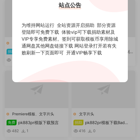
站点公告
为维持网站运行 全站资源开启捐助 部分资源
登陆即可免费下载 体验vip可下载捐助素材及
VIP专享免费素材。签到可获取模板币享用除城
文字片头
文字片头
通网盘其他网盘链接下载 网站登录打开若有失
捐助
pk908pr模板下载
捐助
pk893pr模板下载超级剃
败刷新一下页面即可
开通VIP畅享下载
Videohive 30592403
须刀文本
503
0
317
0
Cyberflow – HUD 标题
Premiere模板
、
文字片头
文字片头
免费
pk883pr模版下载预言
捐助
pk882pr模板下载Bad
Signal Glitch 徽标显示
482
1
416
0