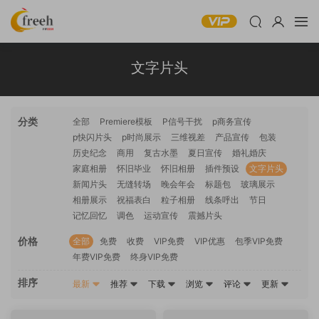
文字片头
分类
全部
Premiere模板
P信号干扰
p商务宣传
p快闪片头
p时尚展示
三维视差
产品宣传
包装
历史纪念
商用
复古水墨
夏日宣传
婚礼婚庆
家庭相册
怀旧毕业
怀旧相册
插件预设
文字片头
新闻片头
无缝转场
晚会年会
标题包
玻璃展示
相册展示
祝福表白
粒子相册
线条呼出
节日
记忆回忆
调色
运动宣传
震撼片头
价格
全部
免费
收费
VIP免费
VIP优惠
包季VIP免费
年费VIP免费
终身VIP免费
排序
最新
推荐
下载
浏览
评论
更新