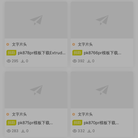
文字片头
文字片头
捐助
pk878pr模板下载Extrude
捐助
pk8766pr模板下载
Sketch 徽标专业版
Videohive科学开场白
295
0
392
0
文字片头
文字片头
捐助
pk875pr模板下载
捐助
pk870pr模板下载
Videohive太空电影开场
Instagram 简介 – Premiere Pro
283
0
332
0