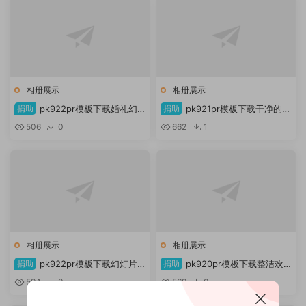
相册展示
相册展示
捐助
pk922pr模板下载婚礼幻
捐助
pk921pr模板下载干净的多
灯片
帧幻灯片
506
0
662
1
相册展示
相册展示
捐助
pk922pr模板下载幻灯片
捐助
pk920pr模板下载整洁欢
时刻
快的幻灯片
594
0
569
0