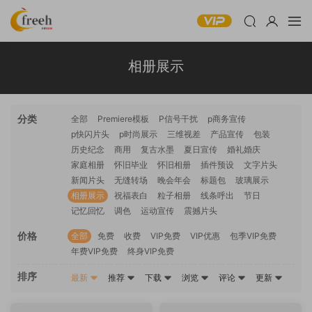
相册展示
分类
全部
Premiere模板
P信号干扰
p商务宣传
p快闪片头
p时尚展示
三维视差
产品宣传
包装
历史纪念
商用
复古水墨
夏日宣传
婚礼婚庆
家庭相册
怀旧毕业
怀旧相册
插件预设
文字片头
新闻片头
无缝转场
晚会年会
标题包
玻璃展示
相册展示
祝福表白
粒子相册
线条呼出
节日
记忆回忆
调色
运动宣传
震撼片头
价格
全部
免费
收费
VIP免费
VIP优惠
包季VIP免费
年费VIP免费
终身VIP免费
排序
最新
推荐
下载
浏览
评论
更新