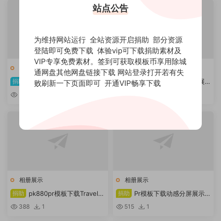
站点公告
为维持网站运行 全站资源开启捐助 部分资源
登陆即可免费下载 体验vip可下载捐助素材及
VIP专享免费素材。签到可获取模板币享用除城
H相册展示
、
相册展示
相册展示
通网盘其他网盘链接下载 网站登录打开若有失
捐助
pk913pr模板下载相机视图
捐助
pk898pr模板下载照片展
败刷新一下页面即可
开通VIP畅享下载
命中
示
504
0
449
1
相册展示
相册展示
捐助
pk880pr模板下载Travel
捐助
Pr模板下载动感分屏展示
Vlog 介绍 3 合 1
模板
388
1
515
1