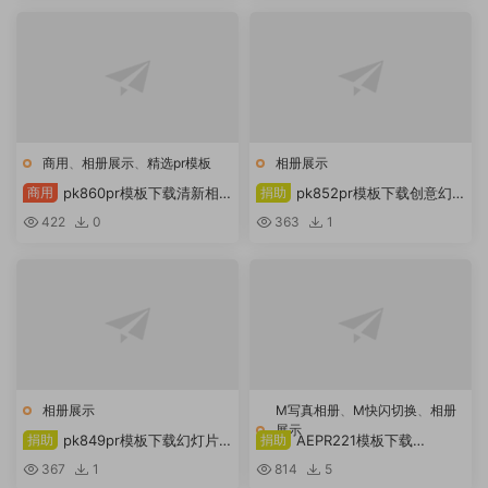
商用
、
相册展示
、
精选pr模板
相册展示
商用
pk860pr模板下载清新相
捐助
pk852pr模板下载创意幻
册展示
灯片
422
0
363
1
相册展示
M写真相册
、
M快闪切换
、
相册
展示
捐助
pk849pr模板下载幻灯片
捐助
AEPR221模板下载
电影
Videohive 现代多帧幻灯片
367
1
814
5