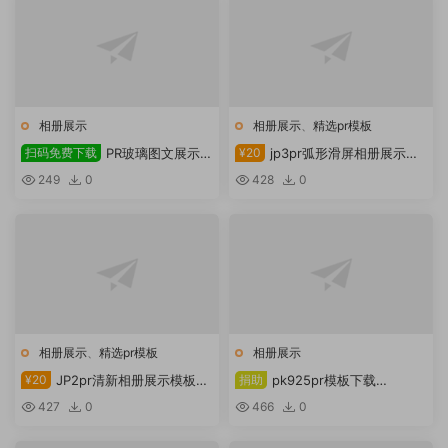
相册展示
相册展示
、
精选pr模板
扫码免费下载
PR玻璃图文展示模
¥20
jp3pr弧形滑屏相册展示模
板扫码下载
板
249
0
428
0
相册展示
、
精选pr模板
相册展示
¥20
JP2pr清新相册展示模板下
捐助
pk925pr模板下载
载
Videohive Slideshow
427
0
466
0
54321495