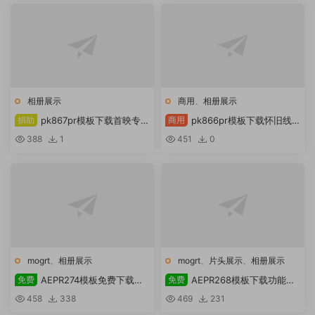
相册展示
商用
、
相册展示
捐助
pk867pr模板下载首映专业
商用
pk866pr模板下载怀旧线
视频蜂巢的动态促销开瓶器
条滑屏展示
388
1
451
0
mogrt
、
相册展示
mogrt
、
片头展示
、
相册展示
免费
AEPR274模板免费下载动
免费
AEPR268模板下载功能
态促销
Videohive – 英雄标志介绍
458
338
469
231