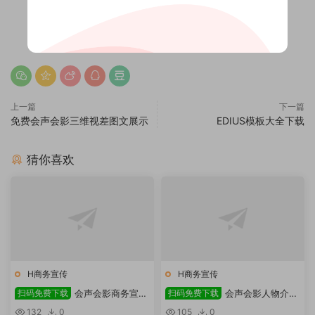
赏
0
0
上一篇
下一篇
免费会声会影三维视差图文展示
EDIUS模板大全下载
猜你喜欢
H商务宣传
H商务宣传
扫码免费下载
会声会影商务宣传
扫码免费下载
会声会影人物介绍
展示模板
模板免费下载
132
0
105
0