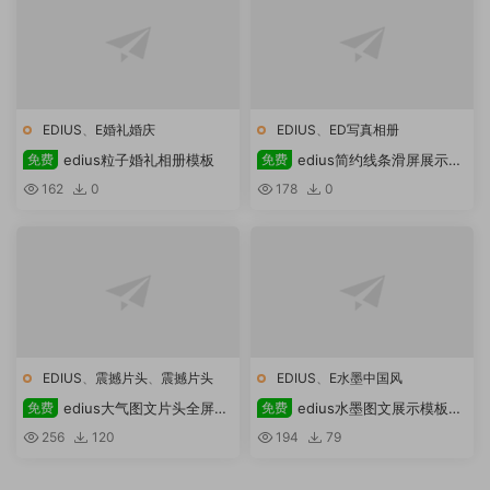
EDIUS
、
E婚礼婚庆
EDIUS
、
ED写真相册
免费
edius粒子婚礼相册模板
免费
edius简约线条滑屏展示模
板
162
0
178
0
EDIUS
、
震撼片头
、
震撼片头
EDIUS
、
E水墨中国风
免费
edius大气图文片头全屏大
免费
edius水墨图文展示模板免
图片视频宣传模板
费下载
256
120
194
79