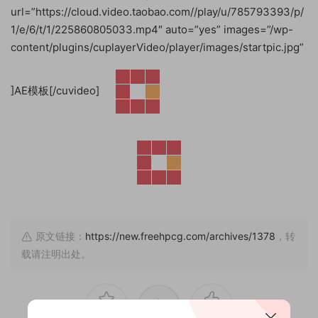
url=”https://cloud.video.taobao.com//play/u/785793393/p/
1/e/6/t/1/225860805033.mp4″ auto=”yes” images=”/wp-
content/plugins/cuplayerVideo/player/images/startpic.jpg”
]AE模板[/cuvideo]
原文链接：
https://new.freehpcg.com/archives/1378
，转
载请注明出处。
赏
0
0