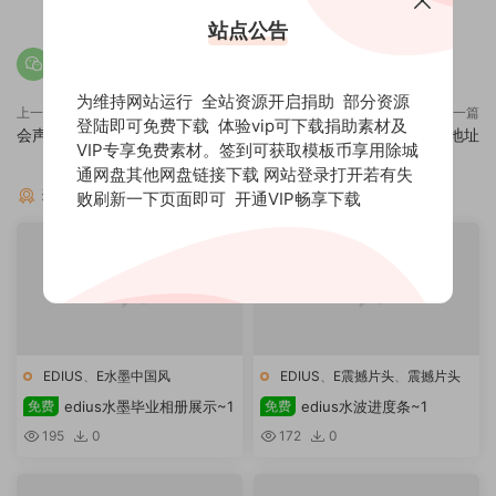
站点公告
为维持网站运行 全站资源开启捐助 部分资源
上一篇
下一篇
登陆即可免费下载 体验vip可下载捐助素材及
会声会影 2018 全套插件下载
国内外AE模板大全免费来源地址
VIP专享免费素材。签到可获取模板币享用除城
通网盘其他网盘链接下载 网站登录打开若有失
猜你喜欢
败刷新一下页面即可
开通VIP畅享下载
EDIUS
、
E水墨中国风
EDIUS
、
E震撼片头
、
震撼片头
免费
edius水墨毕业相册展示~1
免费
edius水波进度条~1
195
0
172
0