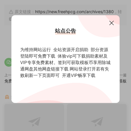
原文链接：
https://new.freehpcg.com/archives/1380
，转
载请注明出处。
站点公告
赏
0
0
为维持网站运行 全站资源开启捐助 部分资源
登陆即可免费下载 体验vip可下载捐助素材及
VIP专享免费素材。签到可获取模板币享用除城
通网盘其他网盘链接下载 网站登录打开若有失
败刷新一下页面即可
开通VIP畅享下载
上一篇
下一篇
免费edius三角形婚礼写真展示
edius8.5水墨图文写真展示模板
猜你喜欢