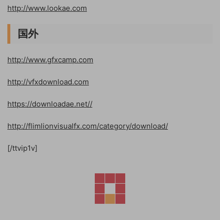
http://www.lookae.com
国外
http://www.gfxcamp.com
http://vfxdownload.com
https://downloadae.net//
http://flimlionvisualfx.com/category/download/
[/ttvip1v]