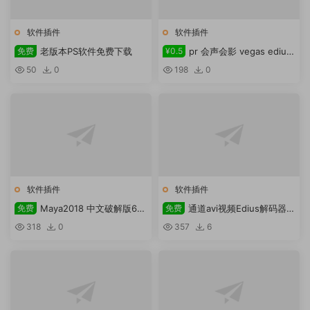
软件插件
软件插件
免费
老版本PS软件免费下载
¥0.5
pr 会声会影 vegas edius
通用三维插件boris red 5.5.3
50
0
198
0
.1481下载
软件插件
软件插件
免费
Maya2018 中文破解版64
免费
通道avi视频Edius解码器下
位含注册机 maya2018软件安装
载
318
0
357
6