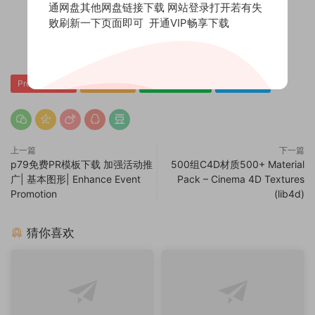
通网盘其他网盘链接下载 网站登录打开若有失
败刷新一下页面即可
开通VIP畅享下载
赏
0
0
Premiere模板
pr模板下载
pr模板免费下载
pr相册展示
上一篇
下一篇
p79免费PR模板下载 加强活动推
500组C4D材质500+ Material
广| 基本图形| Enhance Event
Pack – Cinema 4D Textures
Promotion
(lib4d)
猜你喜欢