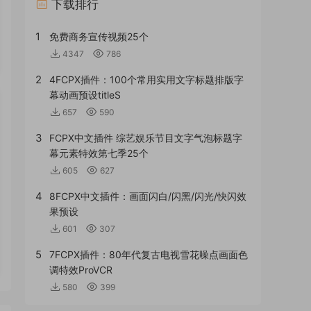
下载排行
1
免费商务宣传视频25个
4347
786
2
4FCPX插件：100个常用实用文字标题排版字
幕动画预设titleS
657
590
3
FCPX中文插件 综艺娱乐节目文字气泡标题字
幕元素特效第七季25个
605
627
4
8FCPX中文插件：画面闪白/闪黑/闪光/快闪效
果预设
601
307
5
7FCPX插件：80年代复古电视雪花噪点画面色
调特效ProVCR
580
399