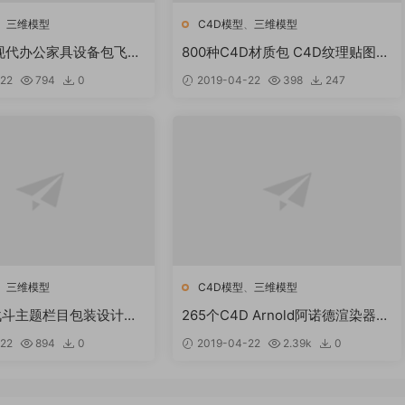
、
三维模型
C4D模型
、
三维模型
种现代办公家具设备包飞机
800种C4D材质包 C4D纹理贴图材
D模型场景三维3D模型包
质球超实用室内设计预设素材包合
22
794
0
2019-04-22
398
247
集
、
三维模型
C4D模型
、
三维模型
战斗主题栏目包装设计动
265个C4D Arnold阿诺德渲染器材
4D工程文件模板下载
质预设 C4D材质 Cinema 4D材质
22
894
0
2019-04-22
2.39k
0