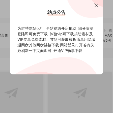
站点公告
为维持网站运行 全站资源开启捐助 部分资源
下一篇
登陆即可免费下载 体验vip可下载捐助素材及
材合集
21套C4D模型高精度3C电子产品数码精品展示素材工程3D MAX
VIP专享免费素材。签到可获取模板币享用除城
合集源文件
通网盘其他网盘链接下载 网站登录打开若有失
败刷新一下页面即可
开通VIP畅享下载