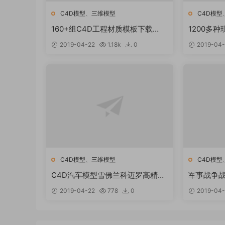
C4D模型
、
三维模型
C4D模型
160+组C4D工程材质模板下载
1200多
160+ Cinema 4D (c4d) Materials
商场 C4
2019-04-22
1.18k
0
2019-04-
C4D模型
、
三维模型
C4D模型
C4D汽车模型雪佛兰科迈罗高精度
军事战争
四边面带材质贴图max maya素材
画模板 C
2019-04-22
778
0
2019-04-