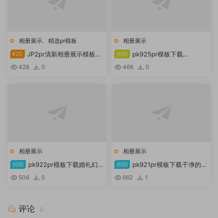
相册展示
、
精选pr模板
相册展示
¥20
JP2pr清新相册展示模板下
捐助
pk925pr模板下载
载
Videohive Slideshow
428
0
466
0
54321495
相册展示
相册展示
捐助
pk922pr模板下载婚礼幻
捐助
pk921pr模板下载干净的多
灯片
帧幻灯片
506
0
662
1
评论
0