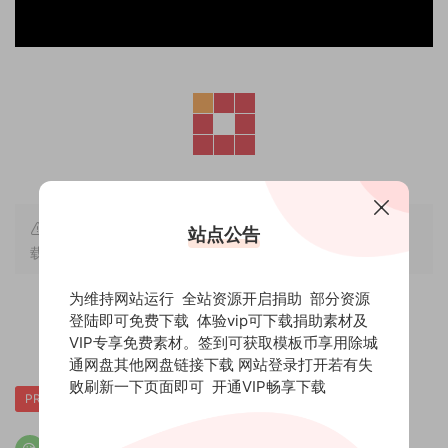
原文链接：
https://new.freehpcg.com/archives/872
，转
站点公告
载请注明出处。
为维持网站运行 全站资源开启捐助 部分资源
登陆即可免费下载 体验vip可下载捐助素材及
赏
0
0
VIP专享免费素材。签到可获取模板币享用除城
通网盘其他网盘链接下载 网站登录打开若有失
败刷新一下页面即可
开通VIP畅享下载
PR
插件
模板