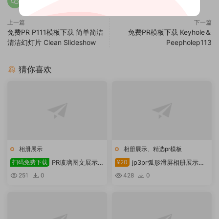
上一篇
下一篇
免费PR P111模板下载 简单简洁
免费PR模板下载 Keyhole＆
清洁幻灯片 Clean Slideshow
Peepholep113
猜你喜欢
相册展示
相册展示
、
精选pr模板
扫码免费下载
PR玻璃图文展示模
¥20
jp3pr弧形滑屏相册展示模
板扫码下载
板
251
0
428
0