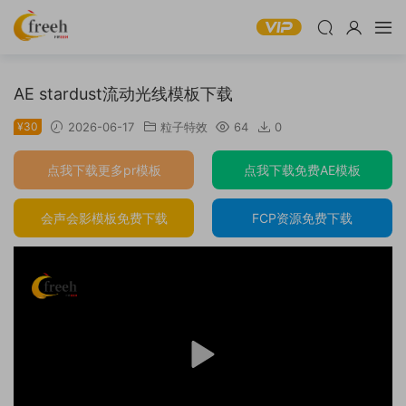
AE stardust流动光线模板下载
¥30
2026-06-17
粒子特效
64
0
点我下载更多pr模板
点我下载免费AE模板
会声会影模板免费下载
FCP资源免费下载