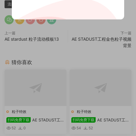
流动粒子
粒子光线
上一篇
下一篇
AE stardust 粒子流动模板13
AE STADUST工程金色粒子视频
背景
猜你喜欢
粒子特效
粒子特效
扫码免费下载
AE STADUST工程
扫码免费下载
AE STADUST工程
金流动线条粒子免费下载
金色粒子视频背景2免费下载
52
0
54
52