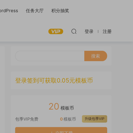
rdPress
任务大厅
积分抽奖
登录
注册
登录签到可获取0.05元模板币
20
模板币
包季VIP免费
0
模板币
升级包季VIP