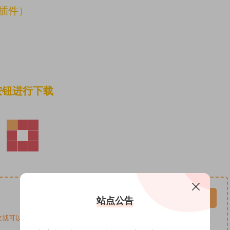
插件）
按钮进行下载
包季VIP免费
请先登录
站点公告
可以了 提取码均为8683 售后有问题联系qq3537195053