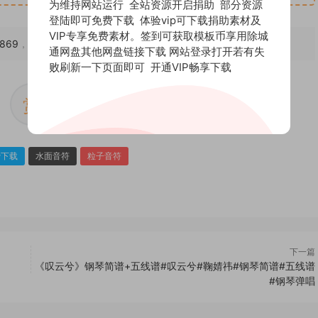
为维持网站运行 全站资源开启捐助 部分资源
登陆即可免费下载 体验vip可下载捐助素材及
VIP专享免费素材。签到可获取模板币享用除城
1869
，转载请注明出处。
通网盘其他网盘链接下载 网站登录打开若有失
败刷新一下页面即可
开通VIP畅享下载
赏
0
费下载
水面音符
粒子音符
下一篇
《叹云兮》钢琴简谱+五线谱#叹云兮#鞠婧祎#钢琴简谱#五线谱
#钢琴弹唱