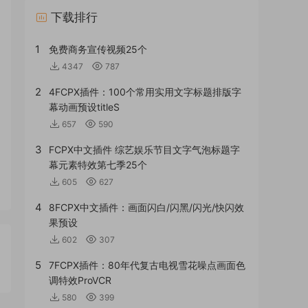
下载排行
1
免费商务宣传视频25个
4347
787
2
4FCPX插件：100个常用实用文字标题排版字
幕动画预设titleS
657
590
3
FCPX中文插件 综艺娱乐节目文字气泡标题字
幕元素特效第七季25个
605
627
4
8FCPX中文插件：画面闪白/闪黑/闪光/快闪效
果预设
602
307
5
7FCPX插件：80年代复古电视雪花噪点画面色
调特效ProVCR
580
399