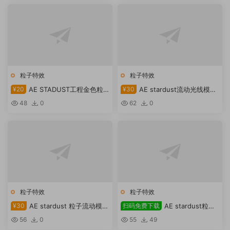
粒子特效
粒子特效
¥20
AE STADUST工程金色粒
¥30
AE stardust流动光线模板
子视频背景
下载
48
0
62
0
粒子特效
粒子特效
¥30
AE stardust 粒子流动模板
扫码免费下载
AE stardust粒子
13
流动模板
56
0
55
49